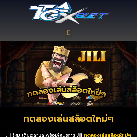
ทดลองเล่นสล็อตใหม่ๆ
Jili ใหม่ เต็มเวลาและพร้อมให้บริการ Jili
ทดลองเล่นสล็อตใหม่ๆ