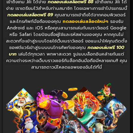
เข้าถึงเกม Jili ได้ง่าย
ทดลองเล่นสล็อตฟรี 88
เข้าถึงเกม Jili ได้
ง่าย เราเตรียมไว้สำหรับท่านสมาชิก โดยเฉพาะการเข้าโปรแกรมนี้
ทดลองเล่นสล็อตฟรี 89
คุณสามารถเข้าถึงได้จากคอมพิวเตอร์
และโทรศัพท์มือถือของคุณ
ทดลองเล่นสล็อตใหม่ๆ
รองรับ
Android และ iOS หรือคุณสามารถเล่นกับเบราว์เซอร์ Google
หรือ Safari โดยป้อนชื่อผู้ใช้และรหัสผ่านของคุณ หากคุณไม่
สะดวกที่จะเข้าสู่ระบบโดยใช้เว็บเบราว์เซอร์ ขอแนะนำให้คุณติดตั้ง
ซอฟต์แวร์เข้าสู่ระบบบนโทรศัพท์ของคุณ
ทดลองเล่นฟรี 100
บาท
เล่นได้ทุกเวลา พกพาสะดวก รูปแบบล็อกอินคล้ายกันแต่
ความต่างระหว่างเว็บบราวเซอร์กับล็อกอินมือถือมีหลายเกม!! คุณ
สามารถดาวน์โหลดแอพของฉันได้ที่นี่