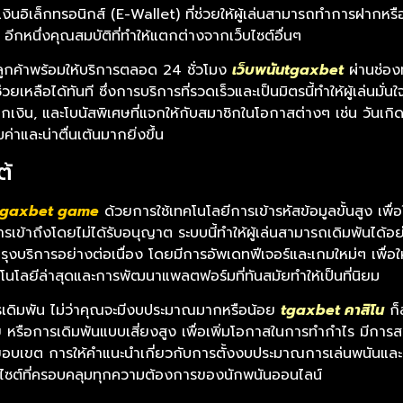
เงินอิเล็กทรอนิกส์ (E-Wallet) ที่ช่วยให้ผู้เล่นสามารถทำการฝากหร
อีกหนึ่งคุณสมบัติที่ทำให้แตกต่างจากเว็บไซต์อื่นๆ
ลูกค้าพร้อมให้บริการตลอด 24 ชั่วโมง
เว็บพนันtgaxbet
ผ่านช่องท
อได้ทันที ซึ่งการบริการที่รวดเร็วและเป็นมิตรนี้ทำให้ผู้เล่นมั่นใจ
กเงิน, และโบนัสพิเศษที่แจกให้กับสมาชิกในโอกาสต่างๆ เช่น วันเกิดหร
ค่าและน่าตื่นเต้นมากยิ่งขึ้น
ต้
tgaxbet game
ด้วยการใช้เทคโนโลยีการเข้ารหัสข้อมูลขั้นสูง เพื่
เข้าถึงโดยไม่ได้รับอนุญาต ระบบนี้ทำให้ผู้เล่นสามารถเดิมพันได้อย
บริการอย่างต่อเนื่อง โดยมีการอัพเดทฟีเจอร์และเกมใหม่ๆ เพื่อให้ผู
นโลยีล่าสุดและการพัฒนาแพลตฟอร์มที่ทันสมัยทำให้เป็นที่นิยม
รเดิมพัน ไม่ว่าคุณจะมีงบประมาณมากหรือน้อย
tgaxbet คาสิโน
ก็
 หรือการเดิมพันแบบเสี่ยงสูง เพื่อเพิ่มโอกาสในการทำกำไร มีการส
เกินขอบเขต การให้คำแนะนำเกี่ยวกับการตั้งงบประมาณการเล่นพนันและ
ว็บไซต์ที่ครอบคลุมทุกความต้องการของนักพนันออนไลน์