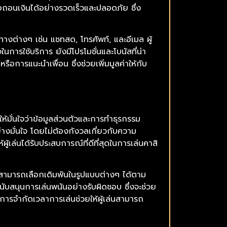
ือถอนเงินได้อย่างรวดเร็วและปลอดภัย ซึ่ง
างต่างๆ เช่น แชทสด, โทรศัพท์, และอีเมล ผู้
ในการใช้บริการ ยังมีโปรโมชั่นและโบนัสที่น่า
ือการแนะนำเพื่อน ซึ่งช่วยเพิ่มมูลค่าให้กับ
อให้มั่นใจว่าข้อมูลส่วนตัวและการทำธุรกรรม
่างมั่นใจ โดยไม่ต้องกังวลเกี่ยวกับความ
้เล่นได้รับประสบการณ์ที่ดีที่สุดในการเล่นคาสิ
สามารถเลือกเดิมพันในรูปแบบต่างๆ ได้ตาม
นับสนุนการเล่นพนันอย่างรับผิดชอบ ซึ่งจะช่วย
การจำกัดเวลาการเล่นช่วยให้ผู้เล่นสามารถ