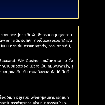
หลายหมวดหมู่การเดิมพัน ซึ่งครอบคลุมทุกความ
พาะการเดิมพันกีฬา ถือเป็นแหล่งรวมกีฬาอัน
ปแบบ อาทิเช่น การแทงสูงต่ำ, การแทงสเต็ป,
Baccarat, WM Casino, และอีกหลายค่าย ซึ่ง
บ้านของตัวเอง ไม่ว่าจะเป็นเกมไพ่บาคาร่า, รู
ามสนุกและตื่นเต้น เกมสล็อตออนไลน์ก็เป็นที่
็อตใหม่ๆ อยู่เสมอ เพื่อให้ผู้เล่นสามารถสนุก
 รองรับการทำธุรกรรมผ่านธนาคารชั้นนำและ