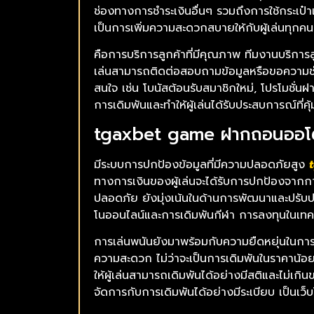
ช่องทางการชำระเงินอื่นๆ รวมถึงการใช้กระเป๋า
เป็นการเพิ่มความสะดวกสบายให้กับผู้เล่นทุกคน 
คือการบริการลูกค้าที่มีคุณภาพ ทีมงานบริการ
เล่นสามารถติดต่อสอบถามข้อมูลหรือขอความช่วยเหลื
สนใจ เช่น โบนัสต้อนรับสมาชิกใหม่, โปรโมชั่นฝา
การเดิมพันและทำให้ผู้เล่นได้รับประสบการณ์ที่คุ้ม
tgaxbet game ฝากถอนออโ
มีระบบการปกป้องข้อมูลที่มีความปลอดภัยสูง
ทางการเงินของผู้เล่นจะได้รับการปกป้องจากการ
ปลอดภัย ยังมุ่งเน้นในด้านการพัฒนาและปรับปรุง
โนออนไลน์และการเดิมพันกีฬา การลงทุนในเทคโ
การเล่นพนันยังมาพร้อมกับความยืดหยุ่นในกา
ความสะดวก ไม่ว่าจะเป็นการเดิมพันในราคาน้อย
ให้ผู้เล่นสามารถเดิมพันได้อย่างมีสติและไม่
จัดการกับการเดิมพันได้อย่างมีระเบียบ เป็นเ