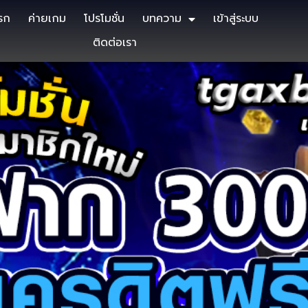
รก
ค่ายเกม
โปรโมชั่น
บทความ
เข้าสู่ระบบ
ติดต่อเรา